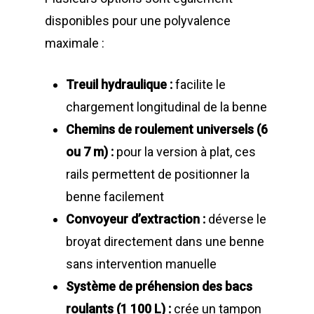
Z.A., Rue des Peupliers / BP 2
disponibles pour une polyvalence
Conteneurs
77590 BOIS LE ROI
maximale :
Tél : 01 60 69 68 66
Système de charge
contact@gillard-sas.fr
pour bennes depuis 
Treuil hydraulique :
facilite le
chargement longitudinal de la benne
Concept ECOPAKT
Chemins de roulement universels (6
Déchetterie à plat
ou 7 m) :
pour la version à plat, ces
Déchetterie Mobile
rails permettent de positionner la
Synthèse de notre o
benne facilement
déchetteries
Convoyeur d’extraction :
déverse le
broyat directement dans une benne
Equipements diver
sans intervention manuelle
Système de préhension des bacs
roulants (1 100 L) :
crée un tampon