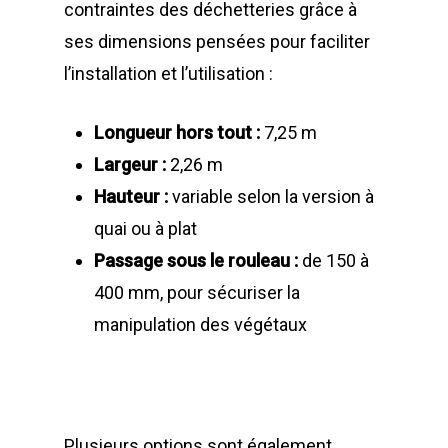
contraintes des déchetteries grâce à
MAINTENANCE
ses dimensions pensées pour faciliter
Notre culture d’entrep
Compacteurs à déche
l’installation et l’utilisation :
ACTUALITÉS
Compacteurs mono
Quelques chiffres
Lève Conteneurs
CONTACT
Postes Fixes vérins 
Nos infrastructures
Bennes ampliroll Amov
Longueur hors tout :
7,25 m
courts
Largeur :
2,26 m
Bennes TANKER
Nos équipes
Bennes de Collecte
FR
Hauteur :
variable selon la version à
Monoblocs spéciau
Bennes SUPER TAN
Nos partenaires
Conteneurs
EN
quai ou à plat
Options compacteu
Passage sous le rouleau :
de 150 à
Bennes ROK
Matériels de déchetter
Environnement
FR
400 mm, pour sécuriser la
Installations Comp
Déchetteries
Bennes Séries
Barrières de déchet
Matériels d’occasion
ES
manipulation des végétaux
Gillard Solutions
Bennes spéciales
Bennes amovibles
Gillard City
Options Bennes
Compacteurs
GILLARD S.A.S.
Broyeur de végétau
Plusieurs options sont également