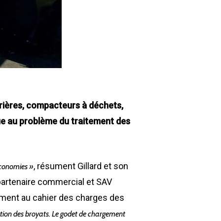
Z.A., Rue des Peupliers / BP 27
77590 BOIS LE ROI
Tél : 01 60 69 68 66
contact@gillard-sas.fr
rrières, compacteurs à déchets,
ue au problème du traitement des
, résument Gillard et son
 économies »
partenaire commercial et SAV
quement au cahier des charges des
ation des broyats. Le godet de chargement