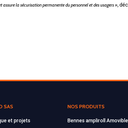
, décr
et assure la sécurisation permanente du personnel et des usagers »
D SAS
NOS PRODUITS
que et projets
Bennes ampliroll Amovibl