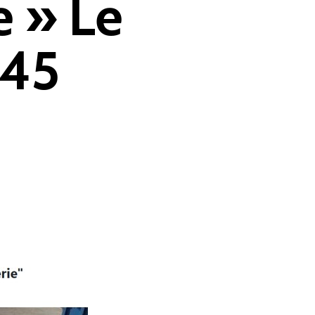
e » Le
:45