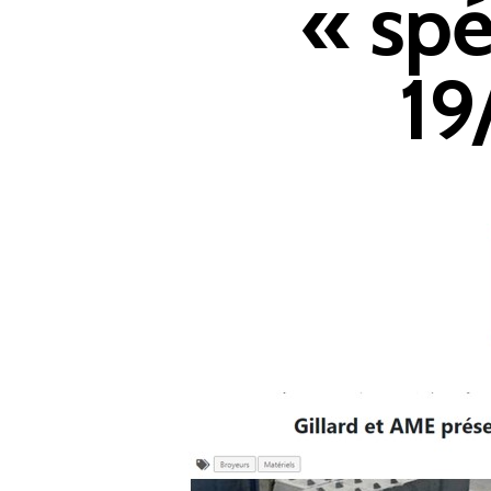
« spé
Appuyer sur Entrer ou ESC pour fermer
19