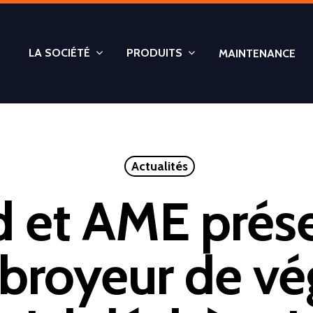
LA SOCIÉTÉ
PRODUITS
MAINTENANCE
Actualités
rd et AME prés
, broyeur de v