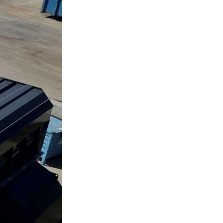
Environnement
Déchetteries
Gillard Solutions
Gillard City
GILLARD S.A.S.