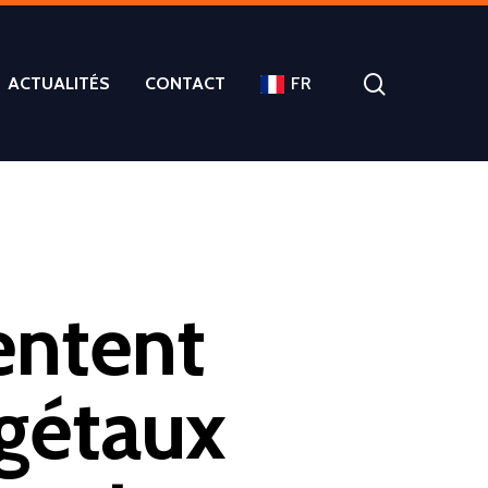
ACTUALITÉS
CONTACT
FR
entent
égétaux