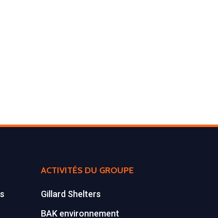
Environnement
Déchetteries
Gillard Solutions
Gillard City
GILLARD S.A.S.
Z.A., Rue des Peupliers / BP 27
77590 BOIS LE ROI
Tél : 01 60 69 68 66
contact@gillard-sas.fr
ACTIVITÉS DU GROUPE
es
Gillard Shelters
BAK environnement