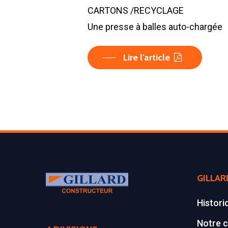
CARTONS /RECYCLAGE
Une presse à balles auto-chargée
Lire l'article
GILLAR
Histori
Notre c