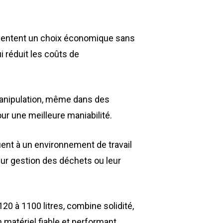
présentent un choix économique sans
i réduit les coûts de
 manipulation, même dans des
ur une meilleure maniabilité.
uent à un environnement de travail
eur gestion des déchets ou leur
Environnement
Déchetteries
0 à 1100 litres, combine solidité,
Gillard Solutions
 matériel fiable et performant.