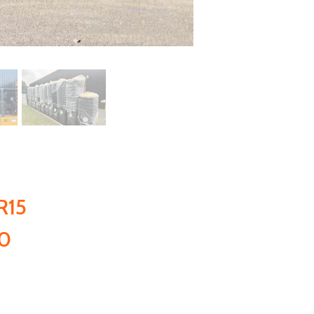
R15
20