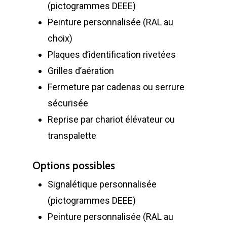
(pictogrammes DEEE)
Peinture personnalisée (RAL au
choix)
Plaques d’identification rivetées
Grilles d’aération
Fermeture par cadenas ou serrure
sécurisée
Reprise par chariot élévateur ou
LA SOCIÉTÉ
transpalette
PRODUITS
Historique et projets
Options possibles
MAINTENANCE
Notre culture d’entrep
Compacteurs à déche
Signalétique personnalisée
ACTUALITÉS
Compacteurs mono
Quelques chiffres
Lève Conteneurs
(pictogrammes DEEE)
CONTACT
Postes Fixes vérins 
Nos infrastructures
Bennes ampliroll Amov
Peinture personnalisée (RAL au