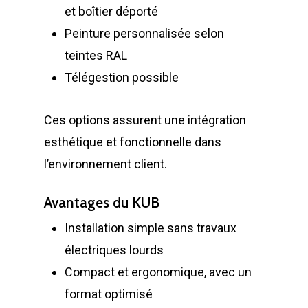
et boîtier déporté
Peinture personnalisée selon
teintes RAL
Télégestion possible
Ces options assurent une intégration
esthétique et fonctionnelle dans
LA SOCIÉTÉ
l’environnement client.
PRODUITS
Historique et projets
Avantages du KUB
MAINTENANCE
Notre culture d’entrep
Compacteurs à déche
Installation simple sans travaux
ACTUALITÉS
Compacteurs mono
Quelques chiffres
Lève Conteneurs
électriques lourds
CONTACT
Postes Fixes vérins 
Nos infrastructures
Bennes ampliroll Amov
Compact et ergonomique, avec un
courts
format optimisé
Bennes TANKER
Nos équipes
Bennes de Collecte
FR