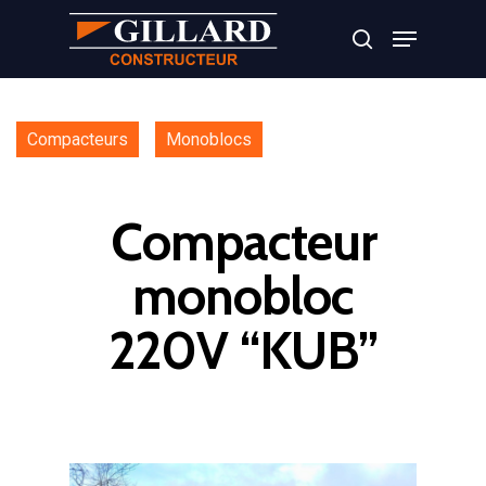
Appuyer sur Entrer ou ESC pour fermer
Compacteurs
Monoblocs
Compacteur
monobloc
220V “KUB”