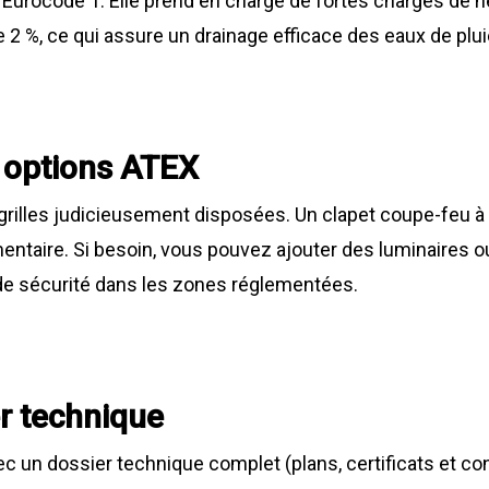
t Eurocode 1. Elle prend en charge de fortes charges de 
e 2 %, ce qui assure un drainage efficace des eaux de plui
t options ATEX
ix grilles judicieusement disposées. Un clapet coupe-feu
entaire. Si besoin, vous pouvez ajouter des luminaires ou
de sécurité dans les zones réglementées.
er technique
 un dossier technique complet (plans, certificats et con