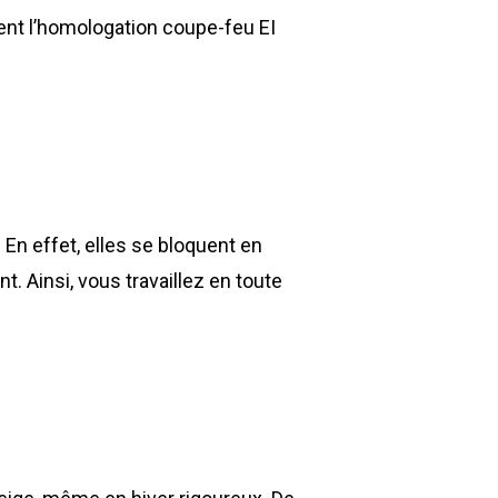
ent l’homologation coupe-feu EI
En effet, elles se bloquent en
. Ainsi, vous travaillez en toute
Environnement
Déchetteries
Gillard Solutions
Gillard City
GILLARD S.A.S.