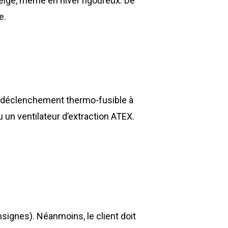
neige, même en hiver rigoureux. De
Z.A., Rue des Peupliers / BP 27
e.
77590 BOIS LE ROI
Tél : 01 60 69 68 66
contact@gillard-sas.fr
 à déclenchement thermo-fusible à
 un ventilateur d’extraction ATEX.
signes). Néanmoins, le client doit